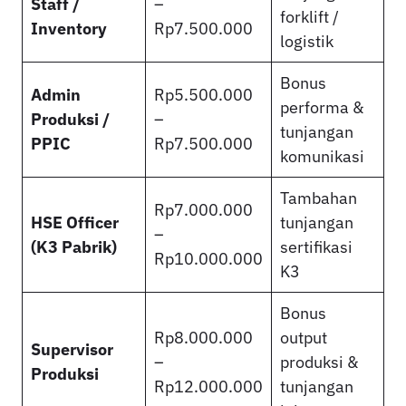
Staff /
–
forklift /
Inventory
Rp7.500.000
logistik
Bonus
Admin
Rp5.500.000
performa &
Produksi /
–
tunjangan
PPIC
Rp7.500.000
komunikasi
Tambahan
Rp7.000.000
HSE Officer
tunjangan
–
(K3 Pabrik)
sertifikasi
Rp10.000.000
K3
Bonus
Rp8.000.000
output
Supervisor
–
produksi &
Produksi
Rp12.000.000
tunjangan