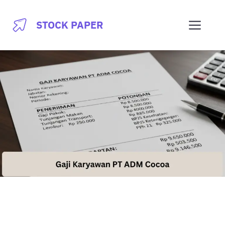
Skip
to
Men
STOCK PAPER
content